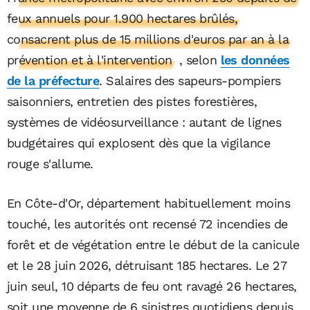
feux annuels pour 1.900 hectares brûlés,
consacrent plus de 15 millions d'euros par an à la
prévention et à l'intervention
, selon
les données
de la préfecture
. Salaires des sapeurs-pompiers
saisonniers, entretien des pistes forestières,
systèmes de vidéosurveillance : autant de lignes
budgétaires qui explosent dès que la vigilance
rouge s'allume.
En Côte-d'Or, département habituellement moins
touché, les autorités ont recensé 72 incendies de
forêt et de végétation entre le début de la canicule
et le 28 juin 2026, détruisant 185 hectares. Le 27
juin seul, 10 départs de feu ont ravagé 26 hectares,
soit une moyenne de 6 sinistres quotidiens depuis