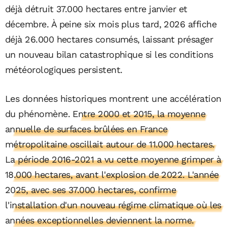
déjà détruit 37.000 hectares entre janvier et
décembre. À peine six mois plus tard, 2026 affiche
déjà 26.000 hectares consumés, laissant présager
un nouveau bilan catastrophique si les conditions
météorologiques persistent.
Les données historiques montrent une accélération
du phénomène.
Entre 2000 et 2015, la moyenne
annuelle de surfaces brûlées en France
métropolitaine oscillait autour de 11.000 hectares.
La période 2016-2021 a vu cette moyenne grimper à
18.000 hectares, avant l'explosion de 2022. L'année
2025, avec ses 37.000 hectares, confirme
l'installation d'un nouveau régime climatique où les
années exceptionnelles deviennent la norme.