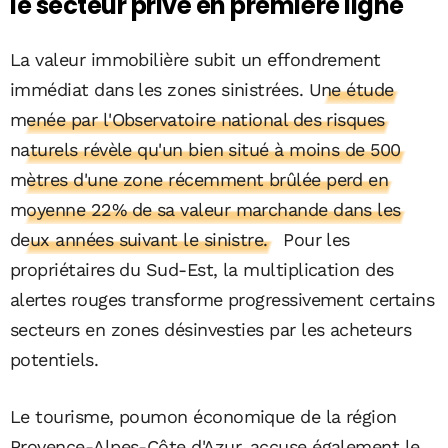
le secteur privé en première ligne
La valeur immobilière subit un effondrement
immédiat dans les zones sinistrées.
Une étude
menée par l'Observatoire national des risques
naturels révèle qu'un bien situé à moins de 500
mètres d'une zone récemment brûlée perd en
moyenne 22% de sa valeur marchande dans les
deux années suivant le sinistre.
Pour les
propriétaires du Sud-Est, la multiplication des
alertes rouges transforme progressivement certains
secteurs en zones désinvesties par les acheteurs
potentiels.
Le tourisme, poumon économique de la région
Provence-Alpes-Côte d'Azur, accuse également le