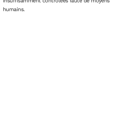
insuffisamment contrôlées faute de moyens
humains.