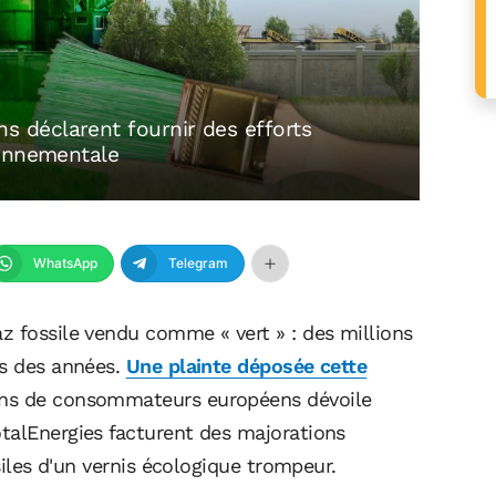
déclarent fournir des efforts
ronnementale
WhatsApp
Telegram
z fossile vendu comme « vert » : des millions
is des années.
Une plainte déposée cette
ons de consommateurs européens dévoile
talEnergies facturent des majorations
ssiles d'un vernis écologique trompeur.