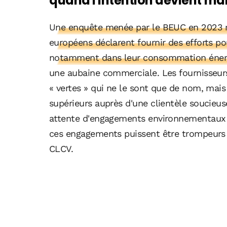
quand l'intention devient ma
Une enquête menée par le BEUC en 2023 
européens déclarent fournir des efforts p
notamment dans leur consommation éner
une aubaine commerciale. Les fournisseurs 
« vertes » qui ne le sont que de nom, mais 
supérieurs auprès d'une clientèle soucieu
attente d'engagements environnementaux d
ces engagements puissent être trompeurs 
CLCV.