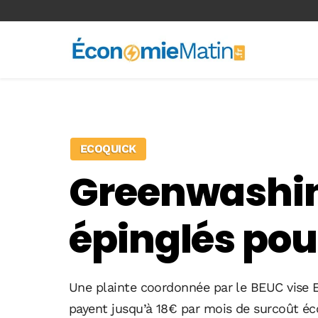
<-- Ad-inserter -->
ECOQUICK
Greenwashing
épinglés pou
Une plainte coordonnée par le BEUC vise E
payent jusqu’à 18€ par mois de surcoût écol