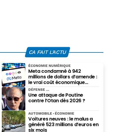
CA FAIT L'ACTU
ÉCONOMIE NUMÉRIQUE
Meta condamné à 942
millions de dollars d’amende :
le vrai coût économique
imposé par le Nouveau-
DÉFENSE
Mexique
Une attaque de Poutine
contre l’Otan dès 2026 ?
AUTOMOBILE
ÉCONOMIE
Voitures neuves : le malus a
généré 523 millions d’euros en
six mois