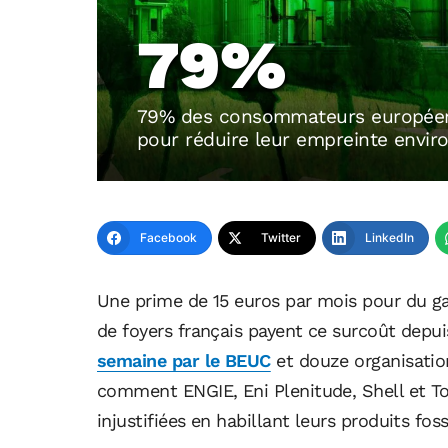
79%
79% des consommateurs européens 
pour réduire leur empreinte envi
Facebook
Twitter
LinkedIn
Une prime de 15 euros par mois pour du ga
de foyers français payent ce surcoût depu
semaine par le BEUC
et douze organisati
comment ENGIE, Eni Plenitude, Shell et To
injustifiées en habillant leurs produits fo