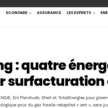
ECONOMIE
ASSURANCE
LES EXPERTS
ENE
 : quatre énerg
r surfacturation
NGIE, Eni Plenitude, Shell et TotalEnergies pour gree
ogique pour du gaz fossile rebaptisé « vert », sans jus