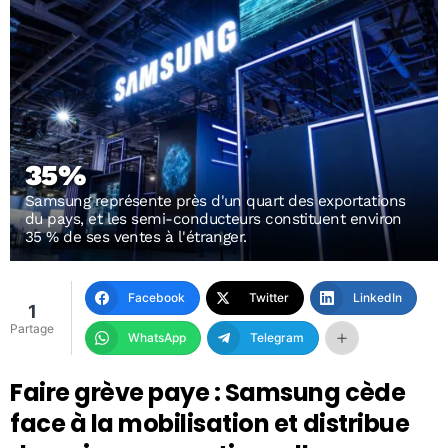
35%
Samsung représente près d'un quart des exportations
du pays, et les semi-conducteurs constituent environ
35 % de ses ventes à l'étranger.
Facebook
Twitter
LinkedIn
1
Partage
WhatsApp
Telegram
Faire grève paye : Samsung cède
face à la mobilisation et distribue