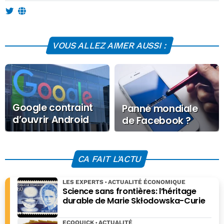
VOUS ALLEZ AIMER AUSSI :
Google contraint
Panne mondiale
d’ouvrir Android
de Facebook ?
aux IA
concurrentes
CA FAIT L'ACTU
LES EXPERTS
ACTUALITÉ ÉCONOMIQUE
Science sans frontières: l’héritage
durable de Marie Skłodowska-Curie
ECOQUICK
ACTUALITÉ