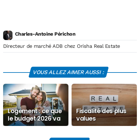
Charles-Antoine Périchon
Directeur de marché ADB chez Orisha Real Estate
VOUS ALLEZ AIMER AUSSI :
Logement : ce que
Fiscalité des plus
le budget 2026 va
values
changer pour les
immobilières 2026,
bailleurs privés
tout ce qu’il