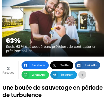
63%
Seuls 63 % des acquéreurs prévoient de contracter un
prêt immobilier
Facebook
Twitter
LinkedIn
2
Partages
WhatsApp
Telegram
Une bouée de sauvetage en période
de turbulence