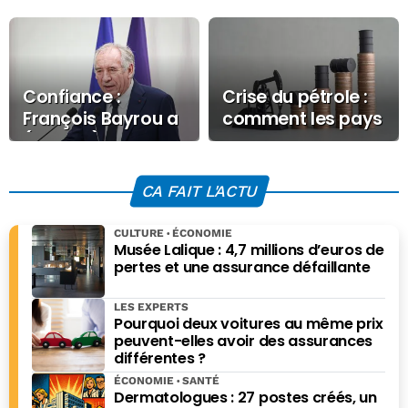
Confiance :
Crise du pétrole :
François Bayrou a
comment les pays
(encore) tenté de
tentent de
défendre son
contenir la hausse
Budget
des prix ?
CA FAIT L'ACTU
CULTURE
ÉCONOMIE
Musée Lalique : 4,7 millions d’euros de
pertes et une assurance défaillante
LES EXPERTS
Pourquoi deux voitures au même prix
peuvent-elles avoir des assurances
différentes ?
ÉCONOMIE
SANTÉ
Dermatologues : 27 postes créés, un