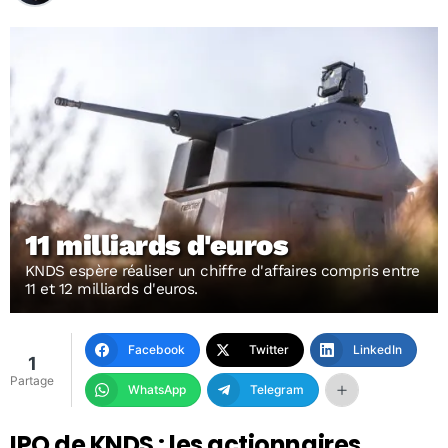
11 milliards d'euros
KNDS espère réaliser un chiffre d'affaires compris entre
11 et 12 milliards d'euros.
Facebook
Twitter
LinkedIn
1
Partage
WhatsApp
Telegram
IPO de KNDS : les actionnaires