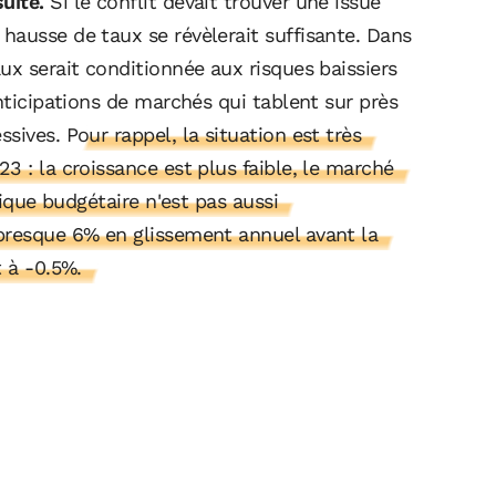
uite.
Si le conflit devait trouver une issue
hausse de taux se révèlerait suffisante. Dans
ux serait conditionnée aux risques baissiers
nticipations de marchés qui tablent sur près
ssives.
Pour rappel, la situation est très
3 : la croissance est plus faible, le marché
tique budgétaire n'est pas aussi
presque 6% en glissement annuel avant la
t à -0.5%.