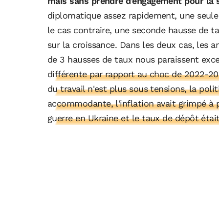
mais sans prendre d'engagement pour la s
diplomatique assez rapidement, une seule 
le cas contraire, une seconde hausse de ta
sur la croissance. Dans les deux cas, les a
de 3 hausses de taux nous paraissent exce
différente par rapport au choc de 2022-202
du travail n'est plus sous tensions, la poli
accommodante, l'inflation avait grimpé à 
guerre en Ukraine et le taux de dépôt étai