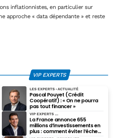
s inflationnistes, en particulier sur
une approche « data dépendante » et reste
VIP EXPERTS
LES EXPERTS
ACTUALITÉ
Pascal Pouyet (Crédit
Coopératif) : « On ne pourra
pas tout financer »
VIP EXPERTS
La France annonce 655
millions d’investissements en
plus : comment éviter l’échec
des projets à grande échelle ?