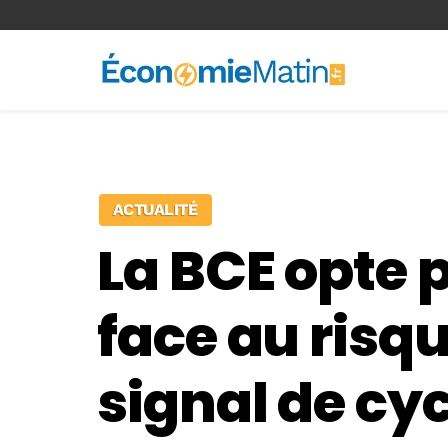
<-- Ad-inserter -->
ACTUALITÉ
La BCE opte 
face au risqu
signal de cycl