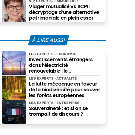
VIP EXPERTS
IMMOBILIER
Viager mutualisé vs SCPI :
décryptage d’une alternative
patrimoniale en plein essor
À LIRE AUSSI
LES EXPERTS
ECONOMIE
Investissements étrangers
dans l’électricité
renouvelable : le
gouvernement au pied du
LES EXPERTS
ACTUALITÉ
mur
La lutte méconnue en faveur
de la biodiversité pour sauver
les forêts européennes
LES EXPERTS
ENTREPRISE
Souveraineté : et si on se
trompait de discours ?