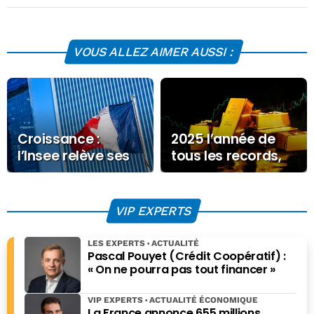
VOUS ALLEZ AIMER AUSSI :
Croissance :
2025 l’année de
l’Insee relève ses
tous les records,
prévisions pour
2026 aussi ?
2025
VIP EXPERTS
LES EXPERTS
ACTUALITÉ
Pascal Pouyet (Crédit Coopératif) :
« On ne pourra pas tout financer »
VIP EXPERTS
ACTUALITÉ ÉCONOMIQUE
La France annonce 655 millions