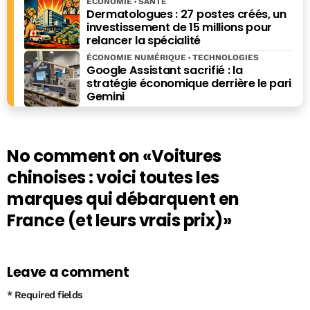
ÉCONOMIE
SANTÉ
de "Combien ça coute, combien ça rapporte" (Eyrolles),
Dermatologues : 27 postes créés, un
"Les grands esprits ont toujours tort", "Pourquoi les
investissement de 15 millions pour
rayures ont-elles des zèbres", "Pourquoi les bois ont-ils
relancer la spécialité
des cerfs", "Histoires bêtes" (Editions du Moment) ou
ÉCONOMIE NUMÉRIQUE
TECHNOLOGIES
encore du " Guide des bécébranchés" (L'Archipel).
Google Assistant sacrifié : la
stratégie économique derrière le pari
Gemini
No comment on
«Voitures
chinoises : voici toutes les
marques qui débarquent en
France (et leurs vrais prix)»
Leave a comment
* Required fields