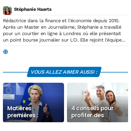
Stéphanie Haerts
Rédactrice dans la finance et l'économie depuis 2010.
Après un Master en Journalisme, Stéphanie a travaillé
pour un courtier en ligne à Londres où elle présentait
un point bourse journalier sur LCI. Elle rejoint l'équipe
d'Économie Matin en 2019, où elle écrit sur des sujets
liés à l'économie, la finance, les technologies,
l'environnement, l'énergie et l'éducation.
VOUS ALLEZ AIMER AUSSI :
Matières
4 conseils pour
premières :
profiter des
l’Europe est
nouvelles heures
totalement
creuses et réduire