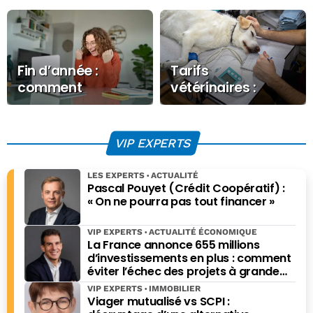
Fin d’année :
Tarifs
comment
vétérinaires :
remercier son
changer de regard
salarié à domicile
avec justesse et
VIP EXPERTS
simplicité ?
LES EXPERTS
ACTUALITÉ
Pascal Pouyet (Crédit Coopératif) :
« On ne pourra pas tout financer »
VIP EXPERTS
ACTUALITÉ ÉCONOMIQUE
La France annonce 655 millions
d’investissements en plus : comment
éviter l’échec des projets à grande
échelle ?
VIP EXPERTS
IMMOBILIER
Viager mutualisé vs SCPI :