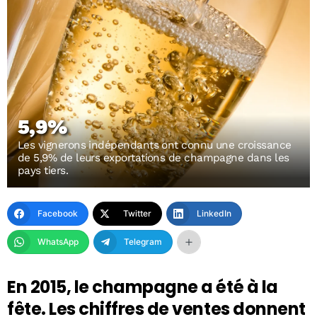
5,9%
Les vignerons indépendants ont connu une croissance
de 5,9% de leurs exportations de champagne dans les
pays tiers.
Facebook
Twitter
LinkedIn
WhatsApp
Telegram
En 2015, le champagne a été à la
fête. Les chiffres de ventes donnent