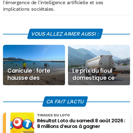
l'émergence de l'intelligence artificielle et ses
implications sociétales.
VOUS ALLEZ AIMER AUSSI :
Canicule : forte
Le prix du fioul
hausse des
domestique ce
noyades en
Mercredi 24
France en 2025
décembre 2025
CA FAIT L'ACTU
TIRAGES DU LOTO
Résultat Loto du samedi 8 août 2026 :
8 millions d’euros à gagner