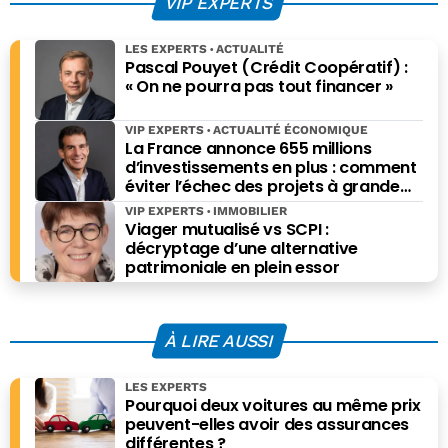
VIP EXPERTS
IST aussi se
voient… dans les
LES EXPERTS
ACTUALITÉ
yeux.
Pascal Pouyet (Crédit Coopératif) :
« On ne pourra pas tout financer »
VIP EXPERTS
ACTUALITÉ ÉCONOMIQUE
La France annonce 655 millions
d’investissements en plus : comment
éviter l’échec des projets à grande
échelle ?
VIP EXPERTS
IMMOBILIER
Viager mutualisé vs SCPI :
décryptage d’une alternative
patrimoniale en plein essor
À LIRE AUSSI
LES EXPERTS
Pourquoi deux voitures au même prix
peuvent-elles avoir des assurances
différentes ?