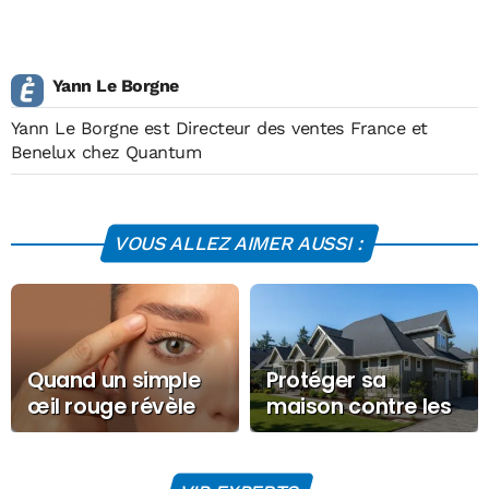
Yann Le Borgne
Yann Le Borgne est Directeur des ventes France et
Benelux chez Quantum
VOUS ALLEZ AIMER AUSSI :
Quand un simple
Protéger sa
œil rouge révèle
maison contre les
une infection
risques naturels :
sexuellement
guide pratique
transmissible : les