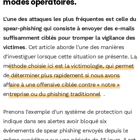
modes opératoires.
L’une des attaques les plus fréquentes est celle du
spear-phishing qui consiste à envoyer des e-mails
suffisamment ciblés pour tromper la vigilance des
victimes
. Cet article aborde l’une des manières
d’investiguer lorsque cette situation se présente.
La
méthode choisie ici est la victimologie, qui permet
de déterminer plus rapidement si nous avons
affaire à une offensive ciblée contre « notre »
entreprise ou du phishing traditionnel
.
Prenons l’exemple d’un système de protection qui
indique dans ses alertes avoir bloqué six
événements de spear phishing envoyés depuis le
même expéditeur sur une période de 45 jours. Il est