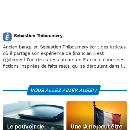
Sébastien Thiboumery
Ancien banquier, Sébastien Thiboumery écrit des articles
où il partage son expérience de financier. Il est
également l’un des rares auteurs en France à écrire des
fictions inspirées de faits réels, qui se déroulent dans le
monde financier parisien. Il a publié Money Game (2019)
et Le Bal des Vampires et autres nouvelles du monde
financier (2020) chez JDH éditions. Il est également
VOUS ALLEZ AIMER AUSSI :
contributeur régulier à Contrepoints et au Journal
Apartés.
Le pouvoir de
Une IA ne peut être