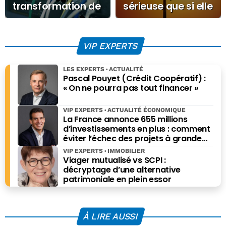
transformation de
sérieuse que si elle
la plateforme
est souveraine et
NaaS
régulée
VIP EXPERTS
LES EXPERTS
ACTUALITÉ
Pascal Pouyet (Crédit Coopératif) :
« On ne pourra pas tout financer »
VIP EXPERTS
ACTUALITÉ ÉCONOMIQUE
La France annonce 655 millions
d’investissements en plus : comment
éviter l’échec des projets à grande
échelle ?
VIP EXPERTS
IMMOBILIER
Viager mutualisé vs SCPI :
décryptage d’une alternative
patrimoniale en plein essor
À LIRE AUSSI