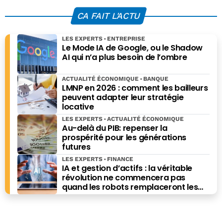
sondage des
déménagement
Français
de Peexweb
CA FAIT L'ACTU
LES EXPERTS
ENTREPRISE
Le Mode IA de Google, ou le Shadow
AI qui n’a plus besoin de l’ombre
ACTUALITÉ ÉCONOMIQUE
BANQUE
LMNP en 2026 : comment les bailleurs
peuvent adapter leur stratégie
locative
LES EXPERTS
ACTUALITÉ ÉCONOMIQUE
Au-delà du PIB: repenser la
prospérité pour les générations
futures
LES EXPERTS
FINANCE
IA et gestion d’actifs : la véritable
révolution ne commencera pas
quand les robots remplaceront les
financiers. Elle commencera quand ils
prendront les meilleures décisions.