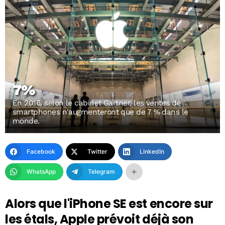
7%
En 2016, selon le cabinet Gartner, les ventes de
smartphones n'augmenteront que de 7 % dans le
monde.
Facebook
Twitter
LinkedIn
WhatsApp
Telegram
Alors que l'iPhone SE est encore sur
les étals, Apple prévoit déjà son