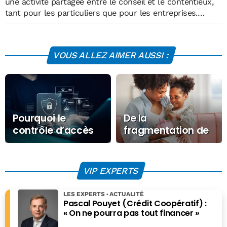
une activité partagée entre le conseil et le contentieux,
tant pour les particuliers que pour les entreprises.
Intervient dans tous les domaines de la fiscalité (impôt
sur le revenu, impôt sur les sociétés, TVA, impôts
locaux...) nationale ou internationale.
http://www.avocat-
VOUS ALLEZ AIMER AUSSI :
bouclier-fiscaliste-bordeaux.fr/
Pourquoi le
De la
contrôle d’accès
fragmentation de
physique est
l’épargne
devenu un angle
européenne à une
mort stratégique
épargne
VIP EXPERTS
pour les
commune
entreprises
européenne !
LES EXPERTS
ACTUALITÉ
Pascal Pouyet (Crédit Coopératif) :
« On ne pourra pas tout financer »