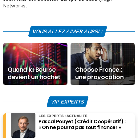
Networks.
VOUS ALLEZ AIMER AUSSI :
Quand la Bourse
Choose France :
devient un hochet
une provocation
politique
pour les
entrepreneurs
VIP EXPERTS
LES EXPERTS
ACTUALITÉ
Pascal Pouyet (Crédit Coopératif) :
« On ne pourra pas tout financer »