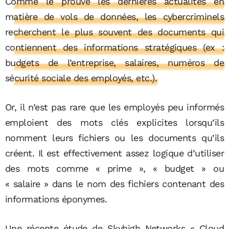
Comme le prouve les dernières actualités en
matière de vols de données, les cybercriminels
recherchent le plus souvent des documents qui
contiennent des informations stratégiques (ex :
budgets de l’entreprise, salaires, numéros de
sécurité sociale des employés, etc.).
Or, il n’est pas rare que les employés peu informés
emploient des mots clés explicites lorsqu’ils
nomment leurs fichiers ou les documents qu’ils
créent. Il est effectivement assez logique d’utiliser
des mots comme « prime », « budget » ou
« salaire » dans le nom des fichiers contenant des
informations éponymes.
Une récente étude de Skyhigh Networks « Cloud