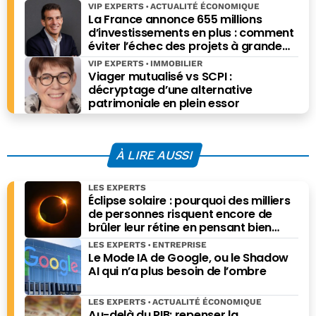
VIP EXPERTS
ACTUALITÉ ÉCONOMIQUE
La France annonce 655 millions
d’investissements en plus : comment
éviter l’échec des projets à grande
échelle ?
VIP EXPERTS
IMMOBILIER
Viager mutualisé vs SCPI :
décryptage d’une alternative
patrimoniale en plein essor
À LIRE AUSSI
LES EXPERTS
Éclipse solaire : pourquoi des milliers
de personnes risquent encore de
brûler leur rétine en pensant bien
faire
LES EXPERTS
ENTREPRISE
Le Mode IA de Google, ou le Shadow
AI qui n’a plus besoin de l’ombre
LES EXPERTS
ACTUALITÉ ÉCONOMIQUE
Au-delà du PIB: repenser la