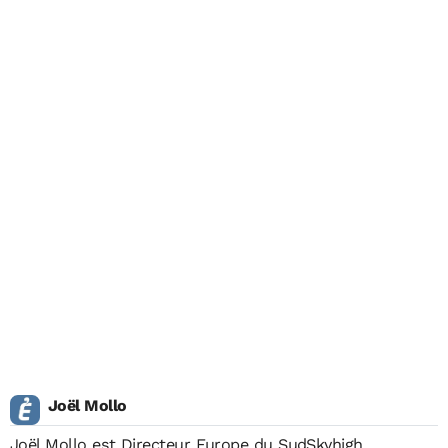
Joël Mollo
Joël Mollo est Directeur Europe du SudSkyhigh