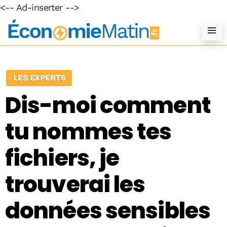
<-- Ad-inserter -->
LES EXPERTS
Dis-moi comment
tu nommes tes
fichiers, je
trouverai les
données sensibles