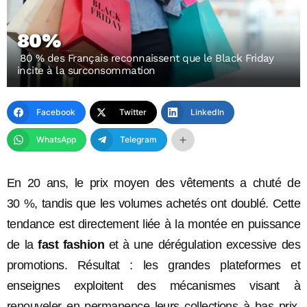
80%
80 % des Français reconnaissent que le Black Friday
incite à la surconsommation
Facebook
Twitter
LinkedIn
WhatsApp
Telegram
En 20 ans, le prix moyen des vêtements a chuté de
30 %, tandis que les volumes achetés ont doublé. Cette
tendance est directement liée à la montée en puissance
de la
fast fashion
et à une dérégulation excessive des
promotions. Résultat : les grandes plateformes et
enseignes exploitent des mécanismes visant à
renouveler en permanence leurs collections à bas prix,