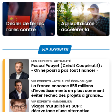
Dealer de terres
Agrivoltaïsme :
rares contre
accélérer la
dealmaker
décarbonation de
l’Europe tout en
protégeant les
VIP EXPERTS
terres, la
production
LES EXPERTS
ACTUALITÉ
alimentaire et la
Pascal Pouyet (Crédit Coopératif) :
« On ne pourra pas tout financer »
sécurité
énergétique
VIP EXPERTS
ACTUALITÉ ÉCONOMIQUE
La France annonce 655 millions
d’investissements en plus : comment
éviter l’échec des projets à grande
échelle ?
VIP EXPERTS
IMMOBILIER
Viager mutualisé vs SCPI :
décryptage d’une alternative