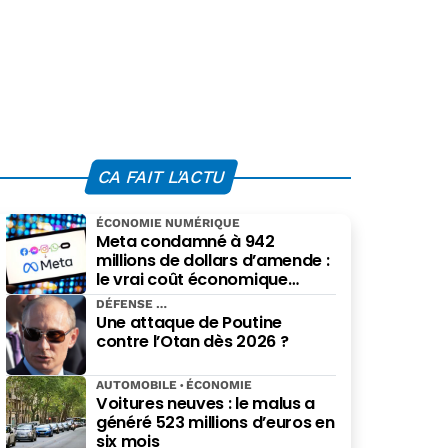
CA FAIT L'ACTU
ÉCONOMIE NUMÉRIQUE
Meta condamné à 942
millions de dollars d’amende :
le vrai coût économique
imposé par le Nouveau-
DÉFENSE
Mexique
Une attaque de Poutine
contre l’Otan dès 2026 ?
AUTOMOBILE
ÉCONOMIE
Voitures neuves : le malus a
généré 523 millions d’euros en
six mois