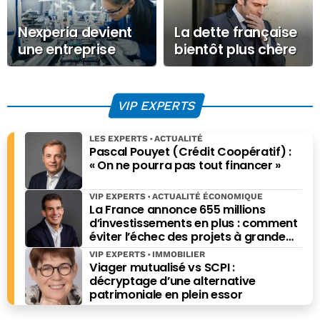
Nexperia devient
La dette française
une entreprise
bientôt plus chère
publique : les
à financer que
Pays-Bas activent
celle de l’Italie ?
un levier
VIP EXPERTS
d’exception pour
protéger leurs
LES EXPERTS
ACTUALITÉ
puces
Pascal Pouyet (Crédit Coopératif) :
« On ne pourra pas tout financer »
VIP EXPERTS
ACTUALITÉ ÉCONOMIQUE
La France annonce 655 millions
d’investissements en plus : comment
éviter l’échec des projets à grande
échelle ?
VIP EXPERTS
IMMOBILIER
Viager mutualisé vs SCPI :
décryptage d’une alternative
patrimoniale en plein essor