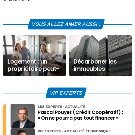
VOUS ALLEZ AIMER AUSSI :
Logement : un
Décarboner les
propriétaire peut-
immeubles
il faire visiter son
collectifs : les
logement loué ?
solutions existent
VIP EXPERTS
LES EXPERTS
ACTUALITÉ
Pascal Pouyet (Crédit Coopératif) :
« On ne pourra pas tout financer »
VIP EXPERTS
ACTUALITÉ ÉCONOMIQUE