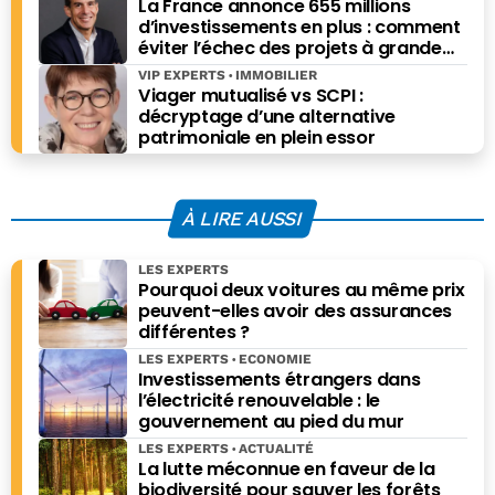
La France annonce 655 millions
d’investissements en plus : comment
éviter l’échec des projets à grande
échelle ?
VIP EXPERTS
IMMOBILIER
Viager mutualisé vs SCPI :
décryptage d’une alternative
patrimoniale en plein essor
À LIRE AUSSI
LES EXPERTS
Pourquoi deux voitures au même prix
peuvent-elles avoir des assurances
différentes ?
LES EXPERTS
ECONOMIE
Investissements étrangers dans
l’électricité renouvelable : le
gouvernement au pied du mur
LES EXPERTS
ACTUALITÉ
La lutte méconnue en faveur de la
biodiversité pour sauver les forêts