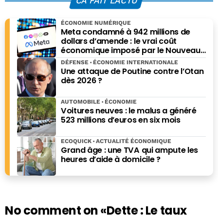
CA FAIT L'ACTU
ÉCONOMIE NUMÉRIQUE
Meta condamné à 942 millions de
dollars d’amende : le vrai coût
économique imposé par le Nouveau-
Mexique
DÉFENSE
ÉCONOMIE INTERNATIONALE
Une attaque de Poutine contre l’Otan
dès 2026 ?
AUTOMOBILE
ÉCONOMIE
Voitures neuves : le malus a généré
523 millions d’euros en six mois
ECOQUICK
ACTUALITÉ ÉCONOMIQUE
Grand âge : une TVA qui ampute les
heures d’aide à domicile ?
No comment on
«Dette : Le taux