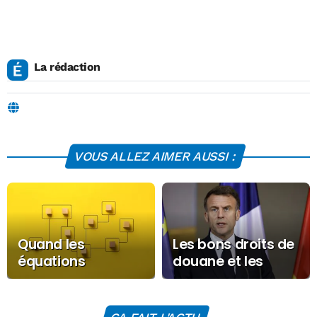
La rédaction
VOUS ALLEZ AIMER AUSSI :
Quand les
Les bons droits de
équations
douane et les
éclairent le
mauvais droits de
politique et…
douane selon
l’influence
Macron !