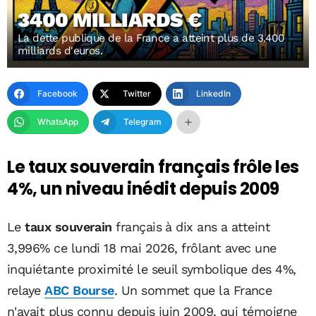
3400 MILLIARDS €
La dette publique de la France a atteint plus de 3.400
milliards d'euros.
Facebook
Twitter
LinkedIn
WhatsApp
Telegram
Le taux souverain français frôle les
4%, un niveau inédit depuis 2009
Le
taux souverain
français à dix ans a atteint
3,996% ce lundi 18 mai 2026, frôlant avec une
inquiétante proximité le seuil symbolique des 4%,
relaye
ABC Bourse
. Un sommet que la France
n'avait plus connu depuis juin 2009, qui témoigne