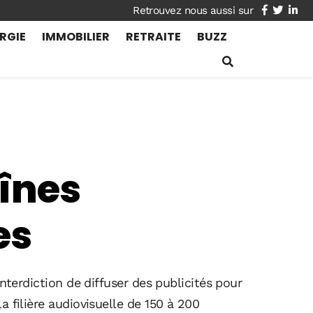
facebook
twitte
lin
RGIE
IMMOBILIER
RETRAITE
BUZZ
aînes
es
nterdiction de diffuser des publicités pour
 filière audiovisuelle de 150 à 200