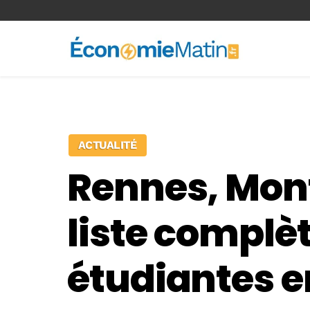
<-- Ad-inserter -->
ACTUALITÉ
Rennes, Montp
liste complèt
étudiantes e