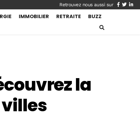
facebook
twitte
lin
RGIE
IMMOBILIER
RETRAITE
BUZZ
écouvrez la
villes