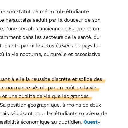
me son statut de métropole étudiante
le héraultaise séduit par la douceur de son
ire, l'une des plus anciennes d'Europe et un
tamment dans les secteurs de la santé, du
udiante parmi les plus élevées du pays lui
la vie nocturne, culturelle et associative
nt à elle la réussite discrète et solide des
le normande séduit par un coût de la vie
e et une qualité de vie que les grandes
Sa position géographique, à moins de deux
omis séduisant pour les étudiants soucieux de
cessibilité économique au quotidien.
Ouest-