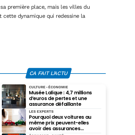
a première place, mais les villes du
t cette dynamique qui redessine la
CA FAIT L'ACTU
CULTURE
ÉCONOMIE
Musée Lalique : 4,7 millions
d’euros de pertes et une
assurance défaillante
LES EXPERTS
Pourquoi deux voitures au
même prix peuvent-elles
avoir des assurances
différentes ?