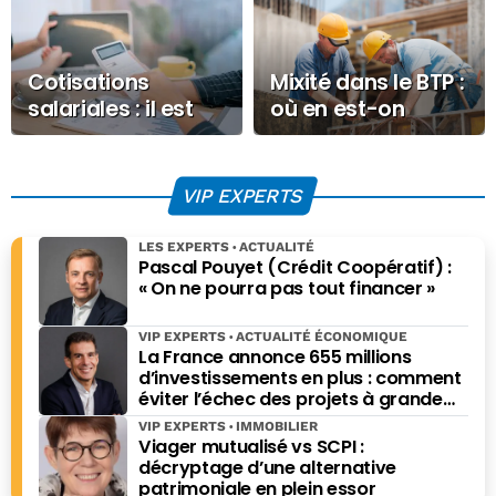
Cotisations
Mixité dans le BTP :
salariales : il est
où en est-on
temps d’agir !
vraiment en
2026 ?
VIP EXPERTS
LES EXPERTS
ACTUALITÉ
Pascal Pouyet (Crédit Coopératif) :
« On ne pourra pas tout financer »
VIP EXPERTS
ACTUALITÉ ÉCONOMIQUE
La France annonce 655 millions
d’investissements en plus : comment
éviter l’échec des projets à grande
échelle ?
VIP EXPERTS
IMMOBILIER
Viager mutualisé vs SCPI :
décryptage d’une alternative
patrimoniale en plein essor