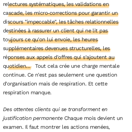
relectures systématiques, les validations en
cascade, les micro‑corrections pour garantir un
discours "impeccable", les tâches relationnelles
destinées à rassurer un client qui ne lit pas
toujours ce qu'on lui envoie, les heures
supplémentaires devenues structurelles, les
réponses aux appels d'offres qui s'ajoutent au
quotidien…
Tout cela crée une charge mentale
continue. Ce n'est pas seulement une question
d'organisation mais de respiration. Et cette
respiration manque.
Des attentes clients qui se transforment en
justification permanente
Chaque mois devient un
examen. Il faut montrer les actions menées,