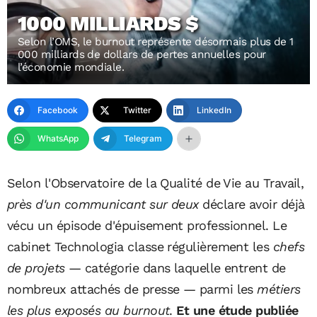
1000 MILLIARDS $
Selon l’OMS, le burnout représente désormais plus de 1
000 milliards de dollars de pertes annuelles pour
l’économie mondiale.
Facebook
Twitter
LinkedIn
WhatsApp
Telegram
Selon l'Observatoire de la Qualité de Vie au Travail,
près d'un communicant sur deux
déclare avoir déjà
vécu un épisode d'épuisement professionnel. Le
cabinet Technologia classe régulièrement les
chefs
de projets
— catégorie dans laquelle entrent de
nombreux attachés de presse — parmi les
métiers
les plus exposés au burnout
.
Et une étude publiée