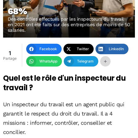
68%
Des contrôles effectués par les inspecteurs du travail
en 2021 ont été faits sur des entreprises de moins de 50
salariés.
Facebook
Twitter
LinkedIn
1
Partage
WhatsApp
Telegram
Quel est le rôle d'un inspecteur du
travail ?
Un inspecteur du travail est un agent public qui
garantit le respect du droit du travail. Il a 4
missions : informer, contrôler, conseiller et
concilier.