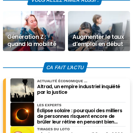
Génération Z :
Augmenter le taux
quand la mobilité
d’emploi en début
devient un critère
et en fin d’activité,
d’attractivité
ce devrait être une
priorité nationale
CA FAIT L'ACTU
ACTUALITÉ ÉCONOMIQUE
Altrad, un empire industriel inquiété
par la justice
LES EXPERTS
Éclipse solaire : pourquoi des milliers
de personnes risquent encore de
brûler leur rétine en pensant bien
faire
TIRAGES DU LOTO