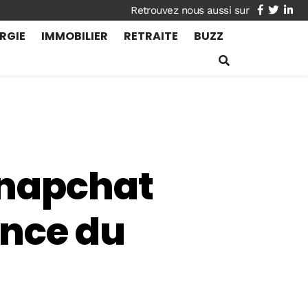
facebook
twitte
lin
RGIE
IMMOBILIER
RETRAITE
BUZZ
Snapchat
ance du