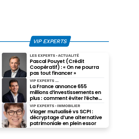
VIP EXPERTS
LES EXPERTS
ACTUALITÉ
Pascal Pouyet (Crédit
Coopératif) : « On ne pourra
pas tout financer »
VIP EXPERTS
La France annonce 655
millions d’investissements en
plus : comment éviter l’échec
des projets à grande échelle ?
VIP EXPERTS
IMMOBILIER
Viager mutualisé vs SCPI :
décryptage d’une alternative
patrimoniale en plein essor