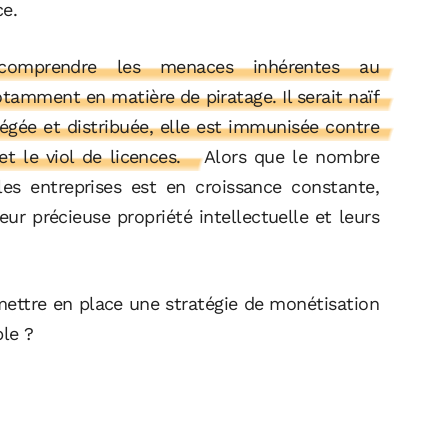
ce.
 comprendre les menaces inhérentes au
tamment en matière de piratage. Il serait naïf
tégée et distribuée, elle est immunisée contre
e et le viol de licences.
Alors que le nombre
les entreprises est en croissance constante,
ur précieuse propriété intellectuelle et leurs
ettre en place une stratégie de monétisation
ble ?