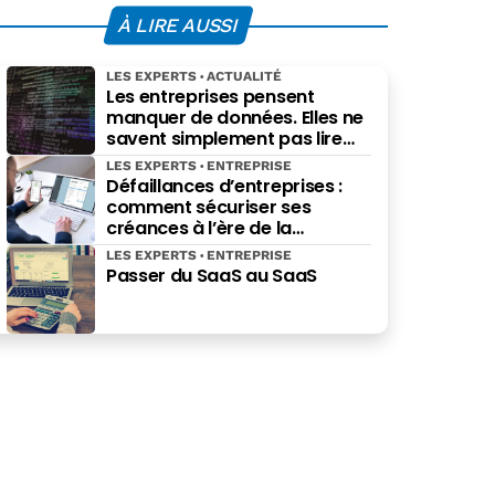
À LIRE AUSSI
LES EXPERTS
ACTUALITÉ
Les entreprises pensent
manquer de données. Elles ne
savent simplement pas lire
celles qu’elles possèdent déjà.
LES EXPERTS
ENTREPRISE
Défaillances d’entreprises :
comment sécuriser ses
créances à l’ère de la
facturation électronique ?
LES EXPERTS
ENTREPRISE
Passer du SaaS au SaaS