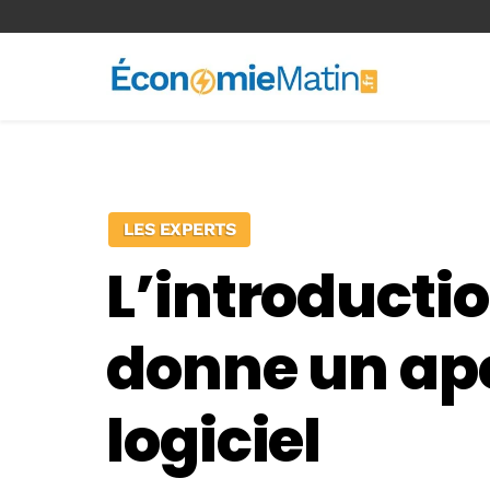
<-- Ad-inserter -->
LES EXPERTS
L’introducti
donne un ape
logiciel