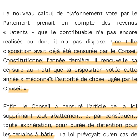
Le nouveau calcul de plafonnement voté par le
Parlement prenait en compte des revenus
« latents » que le contribuable n'a pas encore
réalisés ou dont il n'a pas disposé.
Une telle
disposition avait déjà été censurée par le Conseil
Constitutionnel l’année dernière. Il renouvelle sa
censure au motif que la disposition votée cette
année « méconnaît l'autorité de chose jugée par le
Conseil ».
Enfin, le Conseil a censuré l’article de la loi
supprimant tout abattement, et par conséquent,
toute exonération, pour durée de détention pour
les terrains à bâtir.
La loi prévoyait qu’en cas de