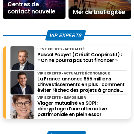
Centres de
contact nouvelle
Mer de brut agitée
génération :
comment l’IA
transforme
VIP EXPERTS
l’expérience client
LES EXPERTS
ACTUALITÉ
Pascal Pouyet (Crédit Coopératif) :
« On ne pourra pas tout financer »
VIP EXPERTS
ACTUALITÉ ÉCONOMIQUE
La France annonce 655 millions
d’investissements en plus : comment
éviter l’échec des projets à grande
échelle ?
VIP EXPERTS
IMMOBILIER
Viager mutualisé vs SCPI :
décryptage d’une alternative
patrimoniale en plein essor