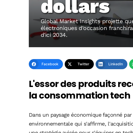
dollars
Global Market Insights projette q
électroniques d'occasion franchira 
d'ici 2034.
Facebook
Twitter
LinkedIn
L'essor des produits re
la consommation tech
Dans un paysage économique façonné par u
environnementale qui s'affirme, l'acquisi
une stratégie avisée pour s'équiper en te