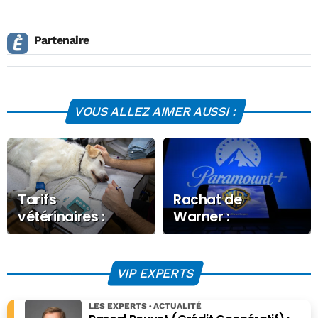
Partenaire
VOUS ALLEZ AIMER AUSSI :
Tarifs
Rachat de
vétérinaires :
Warner :
changer de regard
Paramount défie
l’empire Netflix
VIP EXPERTS
LES EXPERTS
ACTUALITÉ