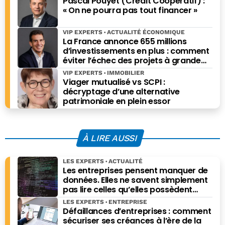
Pascal Pouyet (Crédit Coopératif) :
« On ne pourra pas tout financer »
VIP EXPERTS
ACTUALITÉ ÉCONOMIQUE
La France annonce 655 millions
d’investissements en plus : comment
éviter l’échec des projets à grande
échelle ?
VIP EXPERTS
IMMOBILIER
Viager mutualisé vs SCPI :
décryptage d’une alternative
patrimoniale en plein essor
À LIRE AUSSI
LES EXPERTS
ACTUALITÉ
Les entreprises pensent manquer de
données. Elles ne savent simplement
pas lire celles qu’elles possèdent
déjà.
LES EXPERTS
ENTREPRISE
Défaillances d’entreprises : comment
sécuriser ses créances à l’ère de la