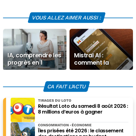
VOUS ALLEZ AIMER AUSSI :
IA, comprendre les
Mistral AI :
progrès en 1
comment la
image, la vitesse
startup française
d’évolution est LE
vise un milliard
problème
d’euros en 2026
CA FAIT L'ACTU
TIRAGES DU LOTO
Résultat Loto du samedi 8 août 2026 :
8 millions d’euros à gagner
CONSOMMATION
ÉCONOMIE
Îles prisées été 2026 : le classement