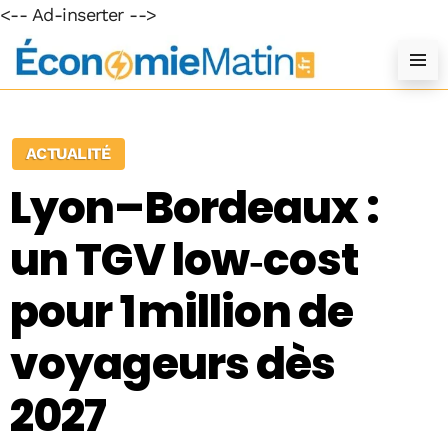
<-- Ad-inserter -->
ACTUALITÉ
Lyon–Bordeaux :
un TGV low‑cost
pour 1 million de
voyageurs dès
2027