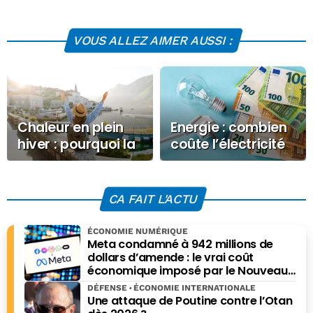
VOUS ALLEZ AIMER AUSSI :
Chaleur en plein
Energie : combien
hiver : pourquoi la
coûte l’électricité
France bat des
ce Lundi 8
records en février
décembre 2025 ?
CA FAIT L'ACTU
ÉCONOMIE NUMÉRIQUE
Meta condamné à 942 millions de
dollars d’amende : le vrai coût
économique imposé par le Nouveau-
Mexique
DÉFENSE
ÉCONOMIE INTERNATIONALE
Une attaque de Poutine contre l’Otan