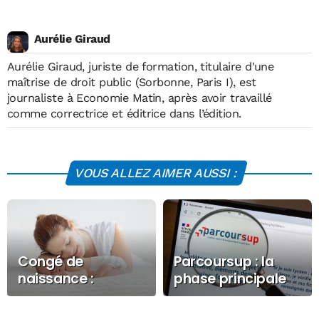
Aurélie Giraud
Aurélie Giraud, juriste de formation, titulaire d'une
maîtrise de droit public (Sorbonne, Paris I), est
journaliste à Economie Matin, après avoir travaillé
comme correctrice et éditrice dans l’édition.
VOUS ALLEZ AIMER AUSSI :
Congé de
Parcoursup : la
naissance :
phase principale
salaire, durée… ce
s’achève sans
que l’on sait
solution pour plus