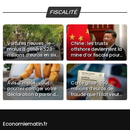
FISCALITÉ
Voitures neuves : le
Chine : les trusts
malus a généré 523
offshore deviennent la
millions d’euros en six
mine d’or fiscale pour
mois
combler le trou
budgétaire
Avis d’Impôt : vous
Carte grise : 550
pourrez corriger votre
millions d’euros de
déclaration à partir du
fraude que l’État veut
29 juillet
récupérer
Economiematin.fr