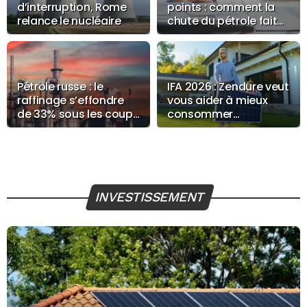
d’interruption, Rome
points : comment la
relance le nucléaire
chute du pétrole fait
bondir Paris
Pétrole russe : le
IFA 2026 : Zendure veut
raffinage s’effondre
vous aider à mieux
de 33% sous les coups
consommer
de drones ukrainiens
l’électricité
INVESTISSEMENT
03/08/26