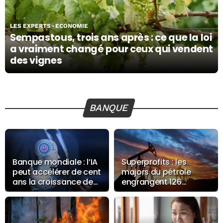
31/07/26
LES EXPERTS
ECONOMIE
Sempastous, trois ans après : ce que la loi
a vraiment changé pour ceux qui vendent
des vignes
BANQUE
Banque mondiale : l’IA
Superprofits : les
peut accélérer de cent
majors du pétrole
ans la croissance des
engrangent 126
pays pauvres
milliards de dollars au
premier semestre
2026