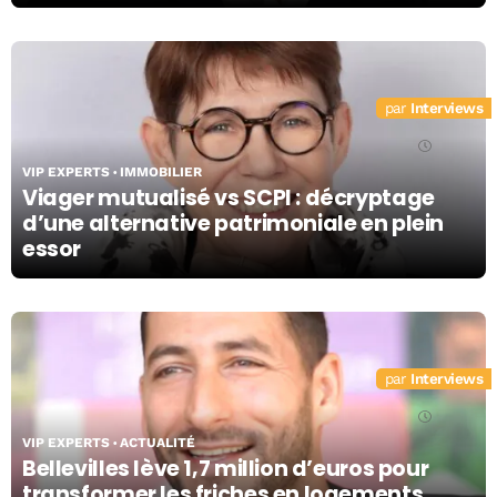
échelle ?
Interviews
21/07/26
VIP EXPERTS
IMMOBILIER
Viager mutualisé vs SCPI : décryptage
d’une alternative patrimoniale en plein
essor
Interviews
21/07/26
VIP EXPERTS
ACTUALITÉ
Bellevilles lève 1,7 million d’euros pour
transformer les friches en logements