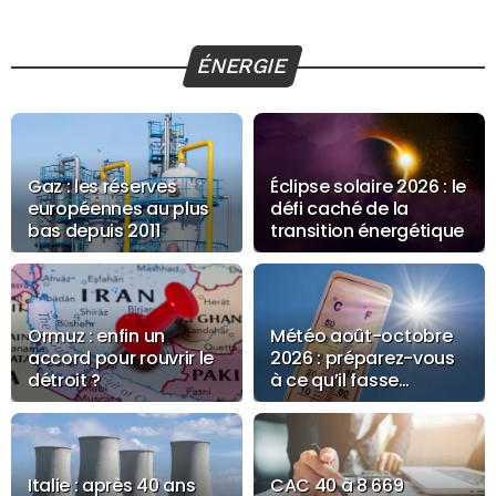
ÉNERGIE
Gaz : les réserves
Éclipse solaire 2026 : le
européennes au plus
défi caché de la
bas depuis 2011
transition énergétique
Ormuz : enfin un
Météo août-octobre
accord pour rouvrir le
2026 : préparez-vous
détroit ?
à ce qu’il fasse
toujours très chaud
Italie : après 40 ans
CAC 40 à 8 669