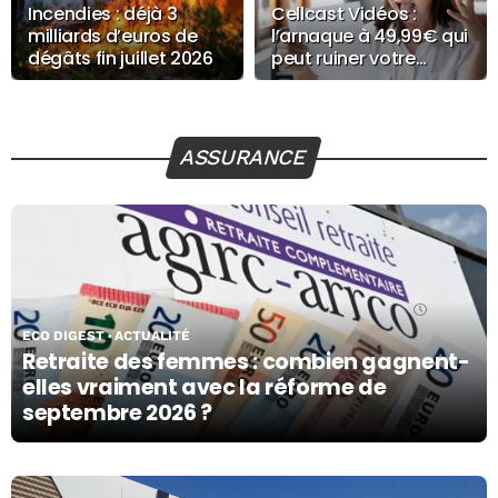
Incendies : déjà 3
Cellcast Vidéos :
milliards d’euros de
l’arnaque à 49,99€ qui
dégâts fin juillet 2026
peut ruiner votre
budget
ASSURANCE
06/08/26
ECO DIGEST
ACTUALITÉ
Retraite des femmes : combien gagnent-
elles vraiment avec la réforme de
septembre 2026 ?