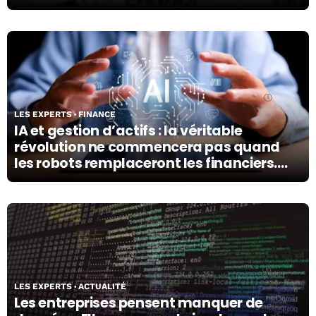
07/08/26
LES EXPERTS
FINANCE
IA et gestion d’actifs : la véritable
révolution ne commencera pas quand
les robots remplaceront les financiers.
Elle commencera quand ils prendront les
meilleures décisions.
06/08/26
LES EXPERTS
ACTUALITÉ
Les entreprises pensent manquer de