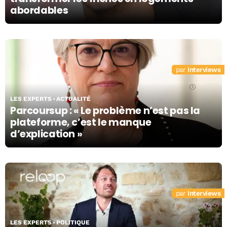
abordables
Interviews
08/07/26
LES EXPERTS
ACTUALITÉ
Parcoursup : « Le problème n’est pas la
plateforme, c’est le manque
d’explication »
Interviews
07/07/26
LES EXPERTS
POLITIQUE