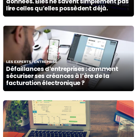
données. Elles ne savent simplement pas
lire celles qu’elles possèdent déjà.
06/08/26
LES EXPERTS
ENTREPRISE
Défaillances d’entreprises : comment
sécuriser ses créances à l’ère de la
facturation électronique ?
06/08/26