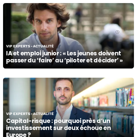
11/06/26
VIP EXPERTS
ACTUALITÉ
IA et emploi junior : « Les jeunes doivent
passer du ‘faire’ au ‘piloter et décider’ »
11/06/26
VIP EXPERTS
ACTUALITÉ
Capital-risque : pourquoi près d’un
investissement sur deux échoue en
Europe ?