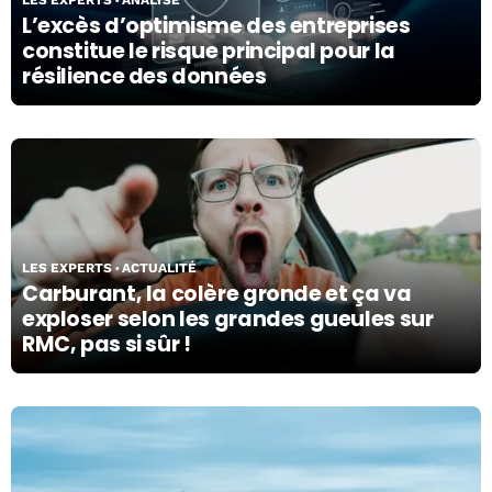
LES EXPERTS
ANALYSE
L’excès d’optimisme des entreprises
constitue le risque principal pour la
résilience des données
27/03/26
LES EXPERTS
ACTUALITÉ
Carburant, la colère gronde et ça va
exploser selon les grandes gueules sur
RMC, pas si sûr !