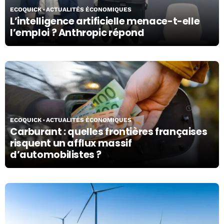
ECOQUICK
ACTUALITÉS ÉCONOMIQUES
L’intelligence artificielle menace-t-elle
l’emploi ? Anthropic répond
06/03/26
ECOQUICK
ACTUALITÉS ÉCONOMIQUES
Carburant : quelles frontières françaises
risquent un afflux massif
d’automobilistes ?